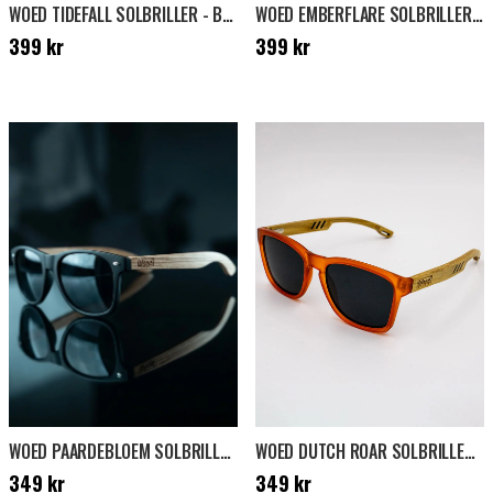
WOED TIDEFALL SOLBRILLER - BRUN
WOED EMBERFLARE SOLBRILLER - BRUN
Pris
:
399 kr
Pris
:
399 kr
399 kr
399 kr
WOED PAARDEBLOEM SOLBRILLER - SORT
WOED DUTCH ROAR SOLBRILLER - ORANGE
Pris
:
349 kr
Pris
:
349 kr
349 kr
349 kr