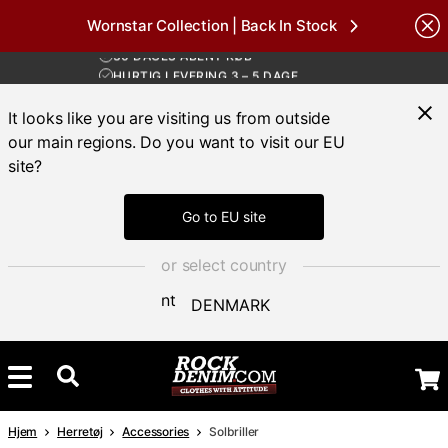
Wornstar Collection | Back In Stock
GRATIS FRAGT VED KØB OVER 700 KR
Brands
30 DAGES ÅBENT KØB
HURTIG LEVERING 3 – 5 DAGE
GRATIS FRAGT VED KØB OVER 700 KR
It looks like you are visiting us from outside
our main regions. Do you want to visit our EU
site?
Go to EU site
or select country
DENMARK
Hjem
Herretøj
Accessories
Solbriller