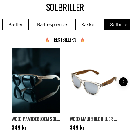
SOLBRILLER
Bælter
Bæltespænde
Kasket
Solbriller
BESTSELLERS
WOED PAARDEBLOEM SOLBRILLER - SORT
WOED MAUI SOLBRILLER - BRUN
Pris
:
349 kr
Pris
:
349 kr
P
349 kr
349 kr