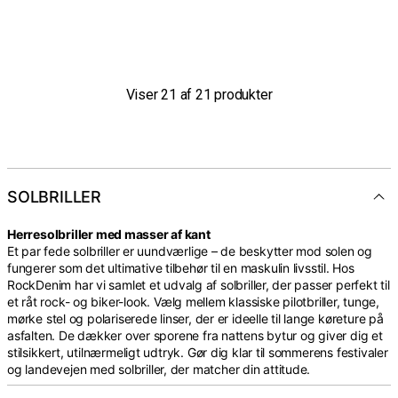
Viser
21
af
21
produkter
SOLBRILLER
Herresolbriller med masser af kant
Et par fede solbriller er uundværlige – de beskytter mod solen og
fungerer som det ultimative tilbehør til en maskulin livsstil. Hos
RockDenim har vi samlet et udvalg af solbriller, der passer perfekt til
et råt rock- og biker-look. Vælg mellem klassiske pilotbriller, tunge,
mørke stel og polariserede linser, der er ideelle til lange køreture på
asfalten. De dækker over sporene fra nattens bytur og giver dig et
stilsikkert, utilnærmeligt udtryk. Gør dig klar til sommerens festivaler
og landevejen med solbriller, der matcher din attitude.