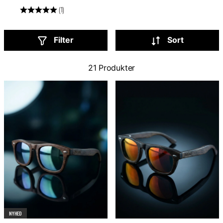
Vurdering:
5.0 ud af 5 stjerner
(1)
Filter
Sort
21 Produkter
NYHED