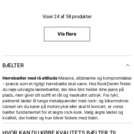
Viser
24
af
58
produkter
Vis flere
BÆLTER
Herrebælter med rå attitude
Massive, slidstærke og kompromisløse
– præcis som et rigtigt herrebælte skal være. Hos RockDenim finder
du nøje udvalgte læderbælter, der ikke blot holder dine jeans på
plads, men giver dit outfit et råt og maskulint udtryk. Fra tykt,
patineret læder til tunge metalspænder med rock- og bikermotiver.
Uanset om du kører på motorcykel eller skal til koncert, er vores
bælter fundamentet for et ægte rock-look. Vælg ægte læder og
kvalitet, der holder og kun bliver federe med tiden.
HVOR KAN DU KØBE KVALITETS BÆLTER TIL