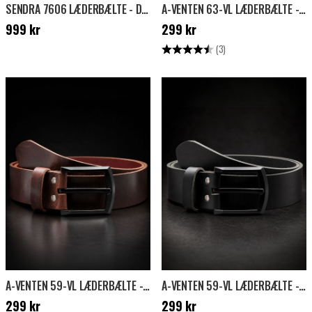
SENDRA 7606 LÆDERBÆLTE - DENVER/RØD
A-VENTEN 63-VL LÆDERBÆLTE - SORT
Pris
:
999 kr
Pris
:
299 kr
999 kr
299 kr
Vurdering:
4.3 ud af 5 stjerner
(3)
A-VENTEN 59-VL LÆDERBÆLTE - MØRKEBRUN
A-VENTEN 59-VL LÆDERBÆLTE - SORT
Pris
:
299 kr
Pris
:
299 kr
299 kr
299 kr