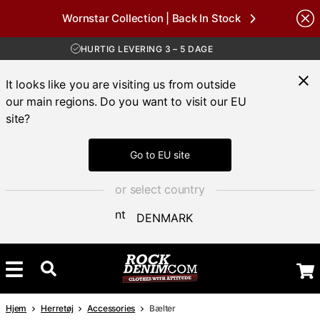
Wornstar Collection | Back In Stock
GRATIS FRAGT VED KØB OVER 700 KR
Brands
30 DAGES ÅBENT KØB
HURTIG LEVERING 3 – 5 DAGE
GRATIS FRAGT VED KØB OVER 700 KR
It looks like you are visiting us from outside
our main regions. Do you want to visit our EU
site?
Go to EU site
or select country
DENMARK
Hjem
Herretøj
Accessories
Bælter