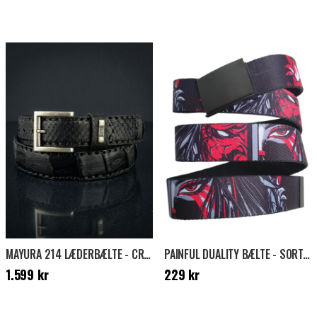
MAYURA 214 LÆDERBÆLTE - CROCODILE/PYTHON BLACK
PAINFUL DUALITY BÆLTE - SORT/RØD
Pris
:
1.599 kr
Pris
:
229 kr
1.599 kr
229 kr