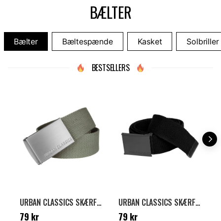
BÆLTER
Bælter
Bæltespænde
Kasket
Solbriller
BESTSELLERS
URBAN CLASSICS SKÆRF - OLIVE
URBAN CLASSICS SKÆRF - SORT
Pris
:
79 kr
Pris
:
79 kr
P
79 kr
79 kr