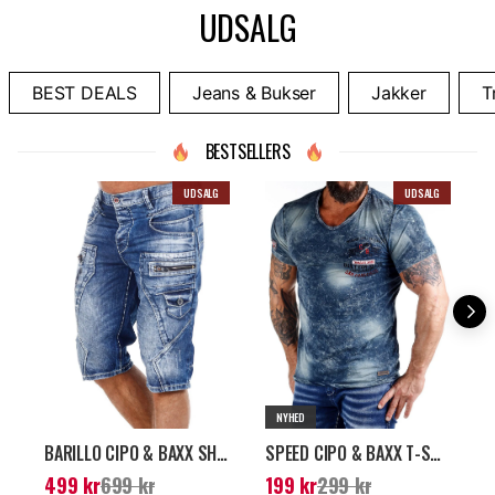
UDSALG
BEST DEALS
Jeans & Bukser
Jakker
T
BESTSELLERS
UDSALG
UDSALG
NYHED
BARILLO CIPO & BAXX SHORTS - MØRKEBLÅ
SPEED CIPO & BAXX T-SHIRT - MØRKEBLÅ
Nuværende pris
:
499
Nuværende pris
:
199
N
499 kr
699 kr
199 kr
299 kr