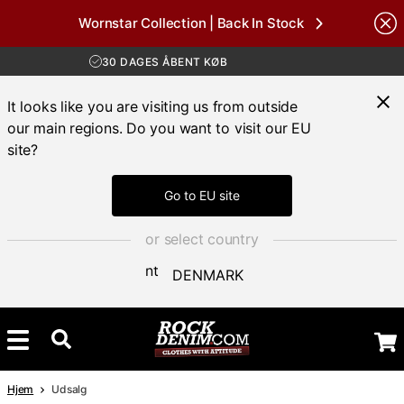
Wornstar Collection | Back In Stock
GRATIS FRAGT VED KØB OVER 700 KR
Brands
30 DAGES ÅBENT KØB
HURTIG LEVERING 3 – 5 DAGE
GRATIS FRAGT VED KØB OVER 700 KR
It looks like you are visiting us from outside
our main regions. Do you want to visit our EU
site?
Go to EU site
or select country
DENMARK
Hjem
Udsalg