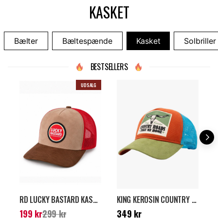
KASKET
Bælter
Bæltespænde
Kasket
Solbriller
BESTSELLERS
UDSALG
RD LUCKY BASTARD KASKET - BRUN/RØD
KING KEROSIN COUNTRY ROADS KASKET - GRØN/ORANGE
Nuværende pris
:
199
Pris
:
349 kr
P
199 kr
299 kr
349 kr