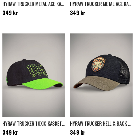
HYRAW TRUCKER METAL ACE KASKET - BRUN
HYRAW TRUCKER METAL ACE KASKET - SORT
Pris
:
349 kr
Pris
:
349 kr
349 kr
349 kr
HYRAW TRUCKER TOXIC KASKET - SORT/NEONGRØN
HYRAW TRUCKER HELL & BACK KASKET - SORT/KHAKI
Pris
:
349 kr
Pris
:
349 kr
349 kr
349 kr