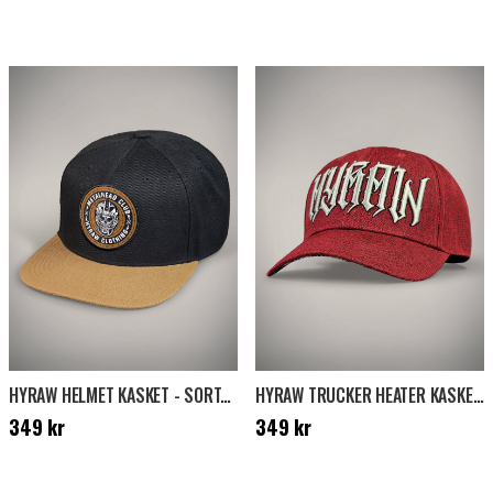
HYRAW HELMET KASKET - SORT/BRUN
HYRAW TRUCKER HEATER KASKET - RØD
Pris
:
349 kr
Pris
:
349 kr
349 kr
349 kr