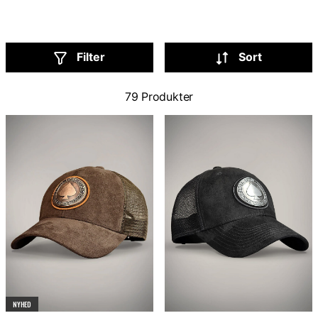
kr
Tidligere pris
:
299 kr
Filter
Sort
79 Produkter
NYHED