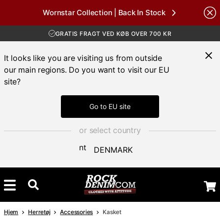
Wornstar Collection | Back In Stock
Brands
GRATIS FRAGT VED KØB OVER 700 KR
30 DAGES ÅBENT KØB
HURTIG LEVERING 3 – 5 DAGE
It looks like you are visiting us from outside
GRATIS FRAGT VED KØB OVER 700 KR
our main regions. Do you want to visit our EU
site?
Go to EU site
or select country
DENMARK
Hjem
Herretøj
Accessories
Kasket