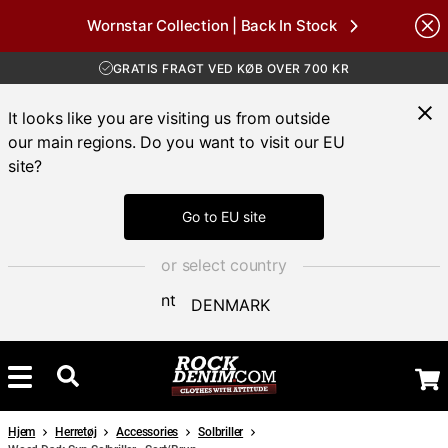
GRATIS FRAGT VED KØB OVER 700 KR
Wornstar Collection | Back In Stock
30 DAGES ÅBENT KØB
Brands
HURTIG LEVERING 3 – 5 DAGE
GRATIS FRAGT VED KØB OVER 700 KR
It looks like you are visiting us from outside
our main regions. Do you want to visit our EU
site?
Go to EU site
or select country
DENMARK
Hjem
Herretøj
Accessories
Solbriller