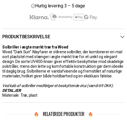
30 dages åbent køb
Hurtig levering 3 – 5 dage
Gratis fragt ved køb over 700 kr
PRODUKTBESKRIVELSE
Solbriller i ægte mørkt træ fra Woed
Woed “Dark Sun” Wayfarer er stilrene solbriller, der kombinerer en mat
sort plaststel med stænger i ægte mørkt træ for et unikt og elegant
design. De sorte UV400-linser giver effektiv beskyttelse mod skadelige
solstråler, mens den lette og komfortable konstruktion gør dem ideelle
til daglig brug. Solbrillerne er vandafvisende og fremstillet af naturlige
materialer, hvilket giver både holdbarhed og en eksklusiv følelse.
Ved køb af solbriller medfølger et beskyttende etui (værdi 69 DKK).
DETALJER
Materiale: Træ, plast
RELATEREDE PRODUKTER