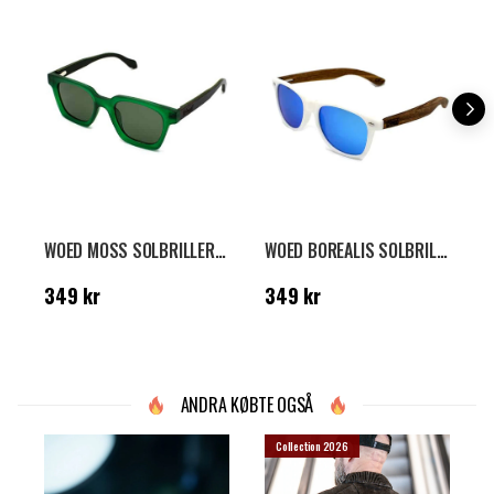
WOED MOSS SOLBRILLER - GRØN
WOED BOREALIS SOLBRILLER - HVID/BRUN
Pris
:
349 kr
Pris
:
349 kr
P
349 kr
349 kr
ANDRA KØBTE OGSÅ
Collection 2026