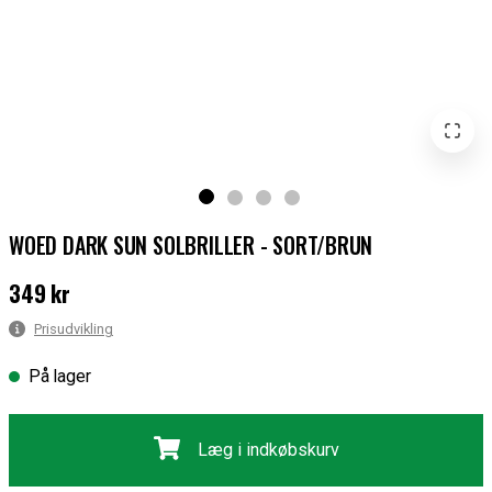
WOED DARK SUN SOLBRILLER - SORT/BRUN
349 kr
Pris
:
349 kr
Prisudvikling
På lager
Læg i indkøbskurv
Gratis fragt ved køb over 700 kr