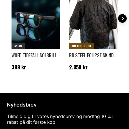
NYHED
LIMITED EDITION
WOED TIDEFALL SOLBRILLER - BRUN
RD STEEL ECLIPSE SKINDJAKKE - SORT
Pris
:
399 kr
Pris
:
2.050 kr
P
399 kr
2.050 kr
Nyhedsbrev
Tilmeld dig til vores nyhedsbrev og modtag 10 % i
rabat på dit første køb