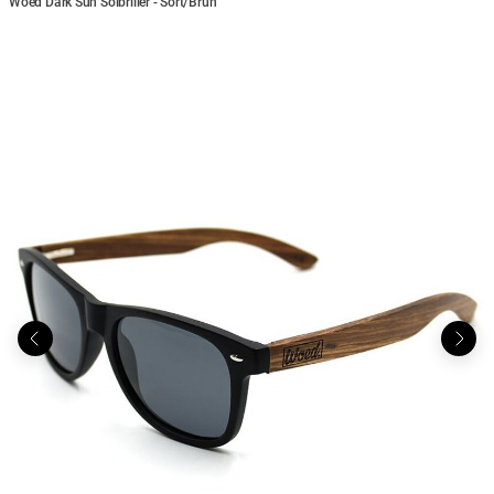
Woed Dark Sun Solbriller - Sort/Brun