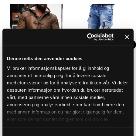
Denne nettsiden anvender cookies
Vi bruker informasjonskapsler for å gi innhold og
RD Exclusive
annonser et personlig preg, for å levere sosiale
RD MATAN FORET SKINDFRAKKE - BRUN
DYNAMO CIPO & BAXX JEANS - BLÅ
mediefunksjoner og for å analysere trafikken vår. Vi deler
Pris
:
2.999 kr
Pris
:
799 kr
2.999 kr
799 kr
dessuten informasjon om hvordan du bruker nettstedet
Vurdering:
4.6 ud af 5 stjerner
Vurdering:
4.7 ud af 5 stjern
vårt, med partnerne våre innen sosiale medier,
(207)
(45)
annonsering og analysearbeid, som kan kombinere den
med annen informasjon du har gjort tilgjengelig for dem,
LÆG I INDKØBSKURV
LÆG I INDKØBSKURV
eller som de har samlet inn gjennom din bruk av
tjenestene deres.