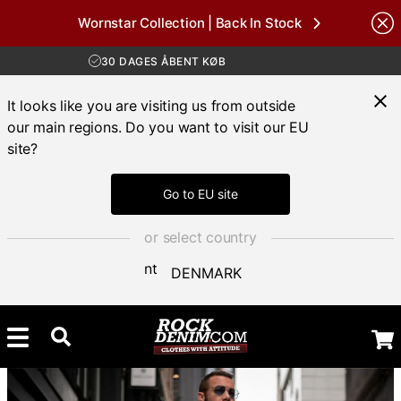
Wornstar Collection | Back In Stock
Brands
GRATIS FRAGT VED KØB OVER 700 KR
30 DAGES ÅBENT KØB
HURTIG LEVERING 3 – 5 DAGE
GRATIS FRAGT VED KØB OVER 700 KR
It looks like you are visiting us from outside
our main regions. Do you want to visit our EU
site?
Go to EU site
or select country
DENMARK