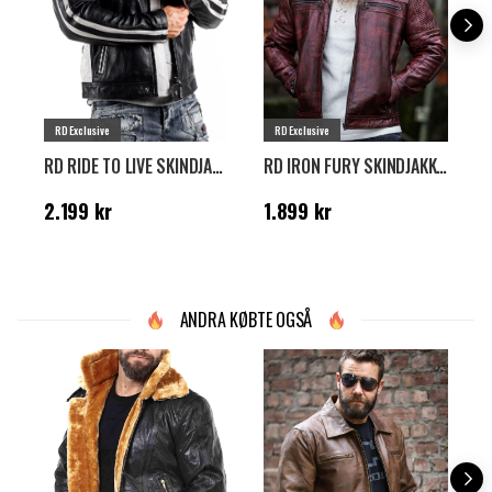
RD Exclusive
RD Exclusive
RD RIDE TO LIVE SKINDJAKKE - SORT/HVID
RD IRON FURY SKINDJAKKE - RØD
Pris
:
2.199 kr
Pris
:
1.899 kr
P
2.199 kr
1.899 kr
1
ANDRA KØBTE OGSÅ