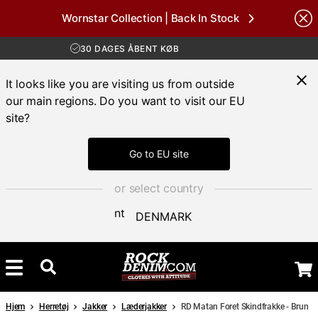
Wornstar Collection | Back In Stock
GRATIS FRAGT VED KØB OVER 700 KR
Brands
30 DAGES ÅBENT KØB
HURTIG LEVERING 3 – 5 DAGE
GRATIS FRAGT VED KØB OVER 700 KR
It looks like you are visiting us from outside
our main regions. Do you want to visit our EU
site?
Go to EU site
or select country
DENMARK
Hjem
Herretøj
Jakker
Læderjakker
RD Matan Foret Skindfrakke - Brun