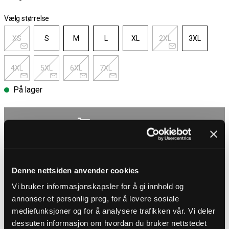
Vælg størrelse
XS
S
M
L
XL
2XL
3XL
4XL
5XL
6XL
7XL
På lager
Vælg størrelse
Gratis fragt ved køb over 700 kr
30 dages åbent køb
Hurtig levering 3 – 5 dage
Denne nettsiden anvender cookies
Gratis fragt ved køb over 700 kr
Vi bruker informasjonskapsler for å gi innhold og
annonser et personlig preg, for å levere sosiale
PRODUKTBESKRIVELSE
mediefunksjoner og for å analysere trafikken vår. Vi deler
dessuten informasjon om hvordan du bruker nettstedet
Lille i størrelsen. Vi anbefaler, at du går en størrelse op i forhold til,