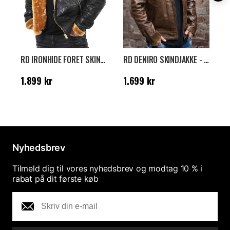
RD IRONHIDE FORET SKINDJAKKE - SORT
RD DENIRO SKINDJAKKE - BRUN
Pris
:
1.899 kr
Pris
:
1.699 kr
P
1.899 kr
1.699 kr
2
Nyhedsbrev
Tilmeld dig til vores nyhedsbrev og modtag 10 % i
rabat på dit første køb