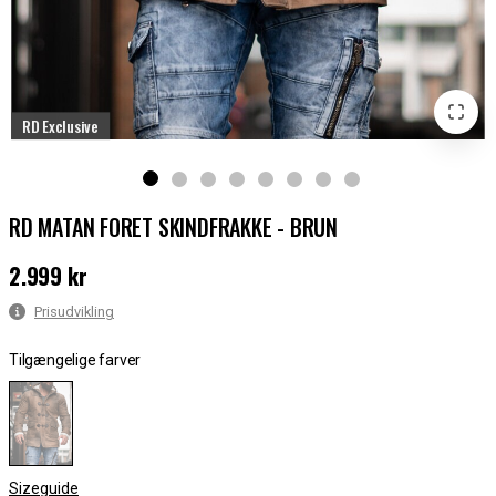
RD Exclusive
RD MATAN FORET SKINDFRAKKE - BRUN
2.999 kr
Pris
:
2.999 kr
Prisudvikling
Tilgængelige farver
Sizeguide