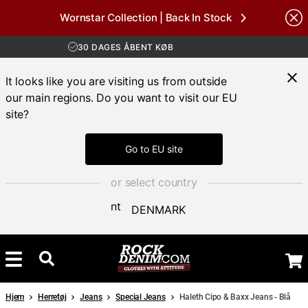
Wornstar Collection | Back In Stock
Brands
GRATIS FRAGT VED KØB OVER 700 KR
30 DAGES ÅBENT KØB
HURTIG LEVERING 3 – 5 DAGE
GRATIS FRAGT VED KØB OVER 700 KR
It looks like you are visiting us from outside
our main regions. Do you want to visit our EU
site?
Go to EU site
or select country
DENMARK
Hjem
Herretøj
Jeans
Special Jeans
Haleth Cipo & Baxx Jeans - Blå