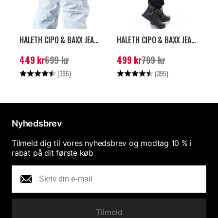
HALETH CIPO & BAXX JEANS - LYSEBLÅ
HALETH CIPO & BAXX JEANS - SORT
Nuværende pris
:
449
Nuværende pris
:
499
N
449 kr
699 kr
499 kr
799 kr
kr
Tidligere pris
:
699 kr
kr
Tidligere pris
:
799 kr
k
Vurdering:
4.5 ud af 5 stjerner
Vurdering:
4.5 ud af 5 stjer
V
(395)
(395)
Nyhedsbrev
Tilmeld dig til vores nyhedsbrev og modtag 10 % i
rabat på dit første køb
Tilmeld