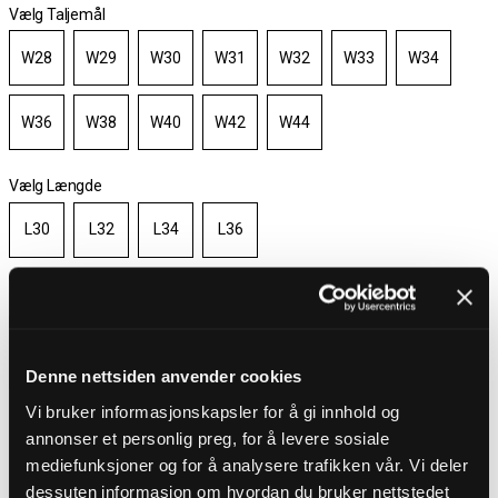
Vælg Taljemål
W28
W29
W30
W31
W32
W33
W34
W36
W38
W40
W42
W44
Vælg Længde
L30
L32
L34
L36
På lager
Vælg størrelse
Denne nettsiden anvender cookies
Gratis fragt ved køb over 700 kr
Vi bruker informasjonskapsler for å gi innhold og
30 dages åbent køb
annonser et personlig preg, for å levere sosiale
Hurtig levering 3 – 5 dage
Gratis fragt ved køb over 700 kr
mediefunksjoner og for å analysere trafikken vår. Vi deler
dessuten informasjon om hvordan du bruker nettstedet