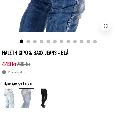
HALETH CIPO & BAXX JEANS - BLÅ
449 kr
799 kr
Nuværende pris
:
449 kr
Tidligere pris
:
799 kr
Prisudvikling
Tilgængelige farver