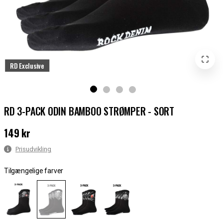
RD Exclusive
RD 3-PACK ODIN BAMBOO STRØMPER - SORT
149 kr
Pris
:
149 kr
Prisudvikling
Tilgængelige farver