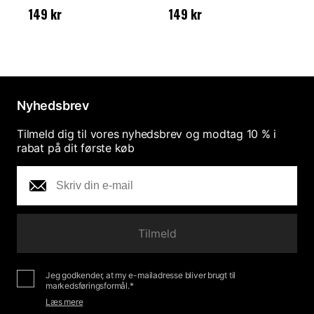
Pris
:
149 kr
Pris
:
149 kr
P
149 kr
149 kr
1
Nyhedsbrev
Tilmeld dig til vores nyhedsbrev og modtag 10 % i
rabat på dit første køb
Tilmeld
Jeg godkender, at my e-mailadresse bliver brugt til
markedsføringsformål.*
Læs mere