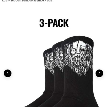
RD 3-Pack Odin Bamboo Strømper - Sort