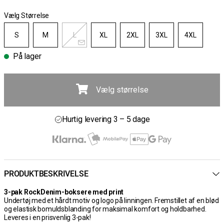
Vælg Størrelse
S
M
L
XL
2XL
3XL
4XL
På lager
Vælg størrelse
Gratis fragt ved køb over 700 kr
30 dages åbent køb
Hurtig levering 3 – 5 dage
Gratis fragt ved køb over 700 kr
PRODUKTBESKRIVELSE
3-pak RockDenim-boksere med print
Undertøj med et hårdt motiv og logo på linningen. Fremstillet af en blød
og elastisk bomuldsblanding for maksimal komfort og holdbarhed.
Leveres i en prisvenlig 3-pak!