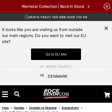
GRATIS FRAGT VED KØB OVER 700 KR
Wornstar Collection | Back In Stock
30 DAGES ÅBENT KØB
Brands
HURTIG LEVERING 3 – 5 DAGE
GRATIS FRAGT VED KØB OVER 700 KR
It looks like you are visiting us from outside
our main regions. Do you want to visit our EU
site?
Go to EU site
or select country
DENMARK
Hjem
Herretøj
Undertøj og Strømper
Boksershorts