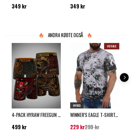
Pris
:
349 kr
Pris
:
349 kr
P
349 kr
349 kr
ANDRA KØBTE OGSÅ
UDSALG
NYHED
4-PACK HYRAW FREEGUN BOKSERSHORTS - SORT/GRØN/RØD
WINNER'S EAGLE T-SHIRT - MØRKEGRÅ
Pris
:
499 kr
Nuværende pris
:
229
P
499 kr
229 kr
299 kr
1