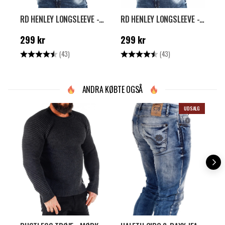
RD HENLEY LONGSLEEVE - WASHED RED
RD HENLEY LONGSLEEVE - WASHED BLACK
Pris
:
299 kr
Pris
:
299 kr
N
299 kr
299 kr
1
k
Vurdering:
4.7 ud af 5 stjerner
Vurdering:
4.7 ud af 5 stjern
V
(43)
(43)
ANDRA KØBTE OGSÅ
UDSALG