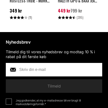
RUSTLESS TRØJE - MØRKEGRÅ
HALETH CIPO & BAXX JEANS - BLÅ
Pris
:
349 kr
Nuværende pris
:
449
N
349 kr
449 kr
799 kr
kr
Tidligere pris
:
799 kr
k
Vurdering:
4.0 ud af 5 stjerner
Vurdering:
4.5 ud af 5 stjer
V
(11)
(395)
Nyhedsbrev
Tilmeld dig til vores nyhedsbrev og modtag 10 % i
rabat på dit første køb
Tilmeld
Jeg godkender, at my e-mailadresse bliver brugt til
markedsføringsformål.*