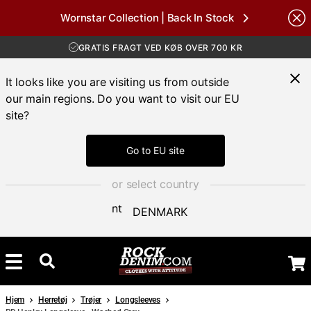
GRATIS FRAGT VED KØB OVER 700 KR
Wornstar Collection | Back In Stock
30 DAGES ÅBENT KØB
Brands
HURTIG LEVERING 3 – 5 DAGE
GRATIS FRAGT VED KØB OVER 700 KR
It looks like you are visiting us from outside
our main regions. Do you want to visit our EU
site?
Go to EU site
or select country
DENMARK
Hjem
Herretøj
Trøjer
Longsleeves