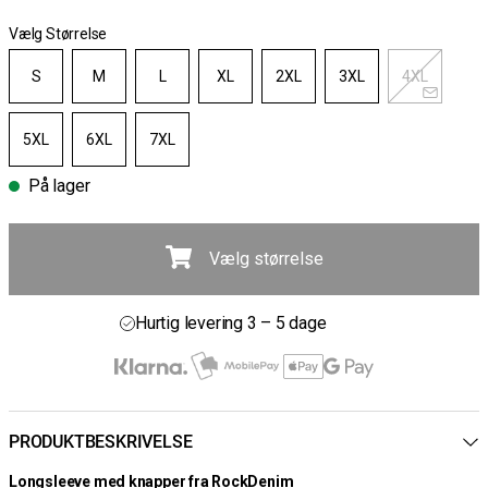
Vælg Størrelse
S
M
L
XL
2XL
3XL
4XL
5XL
6XL
7XL
På lager
Vælg størrelse
Gratis fragt ved køb over 700 kr
30 dages åbent køb
Hurtig levering 3 – 5 dage
Gratis fragt ved køb over 700 kr
PRODUKTBESKRIVELSE
Longsleeve med knapper fra RockDenim