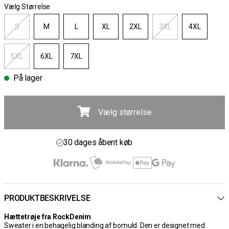
Vælg Størrelse
S
M
L
XL
2XL
3XL
4XL
5XL
6XL
7XL
På lager
Vælg størrelse
Gratis fragt ved køb over 700 kr
30 dages åbent køb
Hurtig levering 3 – 5 dage
Gratis fragt ved køb over 700 kr
PRODUKTBESKRIVELSE
Hættetrøje fra RockDenim
Sweater i en behagelig blanding af bomuld. Den er designet med