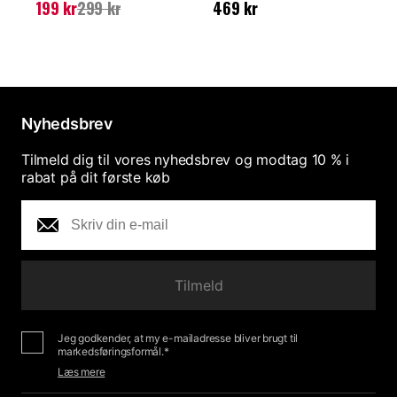
Nuværende pris
:
199
Pris
:
469 kr
N
199 kr
299 kr
469 kr
1
kr
Tidligere pris
:
299 kr
k
Nyhedsbrev
Tilmeld dig til vores nyhedsbrev og modtag 10 % i
rabat på dit første køb
Tilmeld
Jeg godkender, at my e-mailadresse bliver brugt til
markedsføringsformål.*
Læs mere