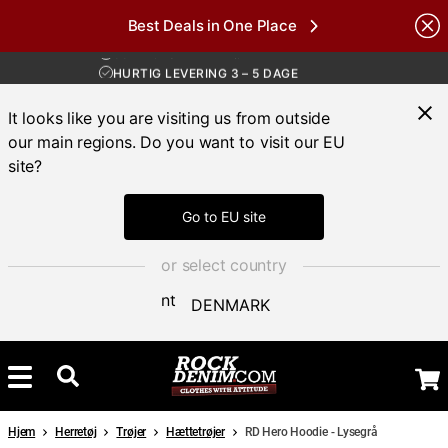
Best Deals in One Place
GRATIS FRAGT VED KØB OVER 700 KR
Brands
30 DAGES ÅBENT KØB
HURTIG LEVERING 3 – 5 DAGE
GRATIS FRAGT VED KØB OVER 700 KR
It looks like you are visiting us from outside
our main regions. Do you want to visit our EU
site?
Go to EU site
or select country
DENMARK
Hjem
Herretøj
Trøjer
Hættetrøjer
RD Hero Hoodie - Lysegrå