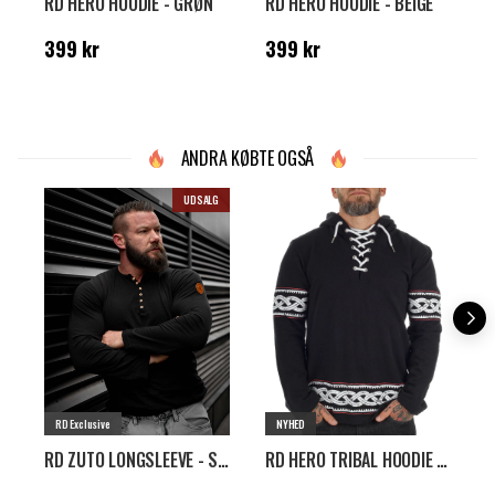
RD HERO HOODIE - GRØN
RD HERO HOODIE - BEIGE
R
Pris
:
399 kr
Pris
:
399 kr
P
399 kr
399 kr
ANDRA KØBTE OGSÅ
UDSALG
RD Exclusive
NYHED
RD ZUTO LONGSLEEVE - SORT
RD HERO TRIBAL HOODIE - SORT