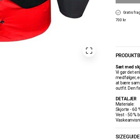
Gratis fra
700 kr
PRODUKTB
Sæt med skjo
Vi gør det en
medfølger, er
at bære samt 
outfit. Den fi
DETALJER
Materiale:
Skjorte - 60 
Vest - 50 % 
Vaskeanvisni
SIZEGUIDE