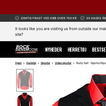
GRATIS FRAGT VED KØB OVER 700 KR
30 DAGES Å
It looks like you are visiting us from outside our ma
site?
NYHEDER
HERRETØJ
BESTSE
Hjem
Herretøj
Skjorter
Unike skjorter
Rusty Sæt - Skjorte/Slip
UDSALG