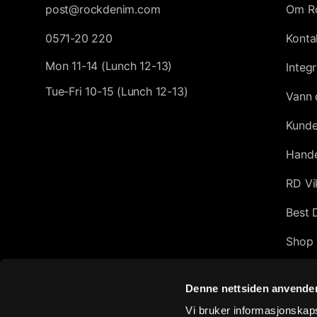
post@rockdenim.com
Om R
0571-20 220
Konta
Mon 11-14 (Lunch 12-13)
Integr
Tue-Fri 10-15 (Lunch 12-13)
Vann 
Kunde
Hande
RD Vi
Best 
Shop 
Afflic
Denne nettsiden anvende
Top 1
Vi bruker informasjonskapsl