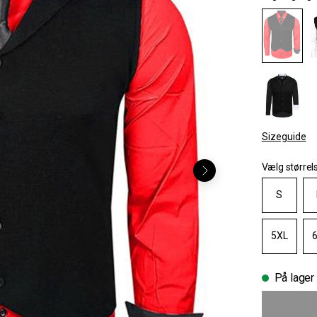
Sizeguide
Vælg størrel
S
5XL
På lager