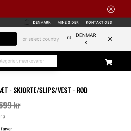
DENMARK
MINE SIDER
KONTAKT OSS
DENMAR
or select country
K
ÆT - SKJORTE/SLIPS/VEST - RØD
UDSALG
699 kr
pris
:
499 kr
Tidligere pris
:
699 kr
ing
 farver