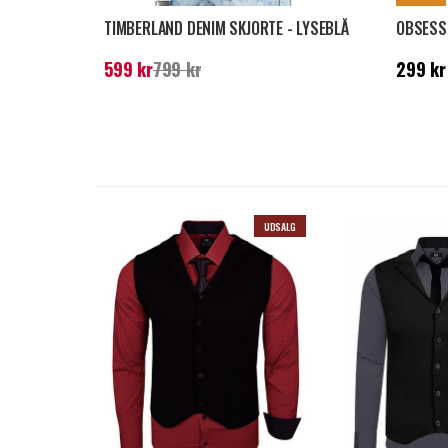
TIMBERLAND DENIM SKJORTE - LYSEBLÅ
OBSESS 
Nuværende pris
:
599 kr
Tidligere pris
:
799
Pris
:
299
599 kr
799 kr
299 kr
kr
UDSALG