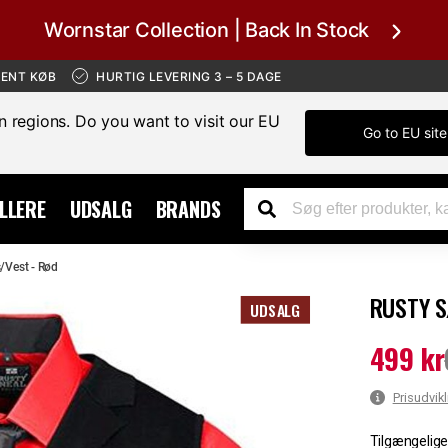
Wornstar Collection | Back In Stock
BENT KØB
HURTIG LEVERING 3 – 5 DAGE
in regions. Do you want to visit our EU
Go to EU site
LLERE
UDSALG
BRANDS
s/Vest - Rød
RUSTY S
UDSALG
499 kr
Nuværende 
Prisudvikl
Tilgængelige