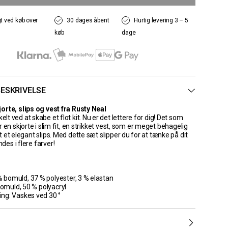
gt ved køb over
30 dages åbent
Hurtig levering 3 – 5
køb
dage
ESKRIVELSE
rte, slips og vest fra Rusty Neal
kelt ved at skabe et flot kit. Nu er det lettere for dig! Det som
 en skjorte i slim fit, en strikket vest, som er meget behagelig
et elegant slips. Med dette sæt slipper du for at tænke på dit
ndes i flere farver!
% bomuld, 37 % polyester, 3 % elastan
bomuld, 50 % polyacryl
ng: Vaskes ved 30 °