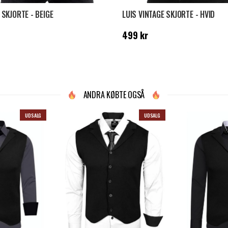
SKJORTE - BEIGE
LUIS VINTAGE SKJORTE - HVID
 kr
Pris
:
499 kr
499 kr
ANDRA KØBTE OGSÅ
UDSALG
UDSALG