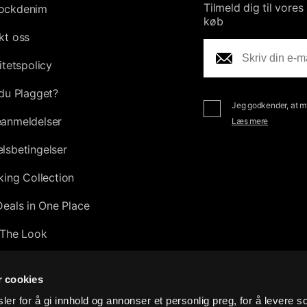
Tilmeld dig til vore
ockdenim
køb
kt oss
itetspolicy
du Plagget?
Jeg godkender, at my
anmeldelser
Læs mere
lsbetingelser
king Collection
Deals in One Place
The Look
tion
r cookies
0
er for å gi innhold og annonser et personlig preg, for å levere s