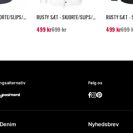
RUSTY SÆT - SKJORTE/SLIPS/VEST - MÖRKGRÅ/SORT
RUSTY SÆT - SKJORTE/SLIPS/VEST - SORT/HVID
99 kr
Tidligere
Nuværende pris
:
499 kr
Tidligere
Nuværende pri
499 kr
699 kr
499 kr
699 
pris
:
699 kr
pris
:
699 kr
ngsalternativ
Følg os
Denim
Nyhedsbrev