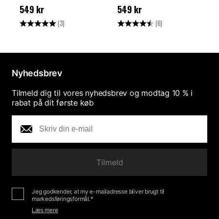
Pris
:
549 kr
Pris
:
549 kr
P
549 kr
549 kr
Vurdering:
5.0 ud af 5 stjerner
Vurdering:
4.5 ud af 5 stjerne
V
(3)
(6)
Nyhedsbrev
Tilmeld dig til vores nyhedsbrev og modtag 10 % i
rabat på dit første køb
Tilmeld
Jeg godkender, at my e-mailadresse bliver brugt til
markedsføringsformål.*
Læs mere