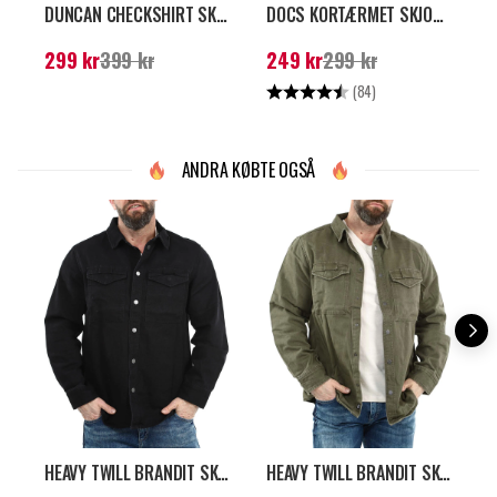
DUNCAN CHECKSHIRT SKJORTE - RØD/BRUN
DOCS KORTÆRMET SKJORTE - GRØN
Nuværende pris
:
299
Nuværende pris
:
249
N
299 kr
399 kr
249 kr
299 kr
kr
Tidligere pris
:
399 kr
kr
Tidligere pris
:
299 kr
k
Vurdering:
4.1 ud af 5 stjern
V
(84)
ANDRA KØBTE OGSÅ
HEAVY TWILL BRANDIT SKJORTE - SORT
HEAVY TWILL BRANDIT SKJORTE - GRØN
D