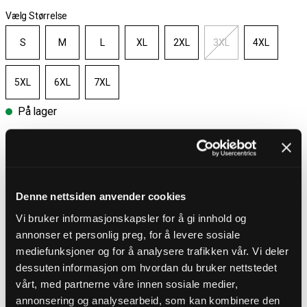
Vælg Størrelse
S
M
L
XL
2XL
3XL
4XL
5XL
6XL
7XL
På lager
Vælg størrelse
Gratis fragt ved køb over 700 kr
Denne nettsiden anvender cookies
30 dages åbent køb
Hurtig levering 3 – 5 dage
Vi bruker informasjonskapsler for å gi innhold og
Gratis fragt ved køb over 700 kr
annonser et personlig preg, for å levere sosiale
mediefunksjoner og for å analysere trafikken vår. Vi deler
dessuten informasjon om hvordan du bruker nettstedet
PRODUKTBESKRIVELSE
vårt, med partnerne våre innen sosiale medier,
Skjorte fra Brandit
annonsering og analysearbeid, som kan kombinere den