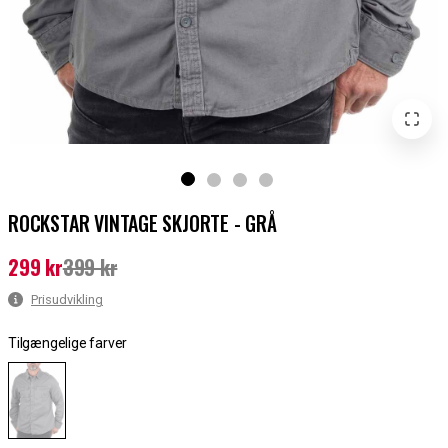
ROCKSTAR VINTAGE SKJORTE - GRÅ
299 kr
399 kr
Nuværende pris
:
299 kr
Tidligere pris
:
399 kr
Prisudvikling
Tilgængelige farver