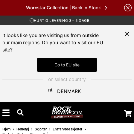
Wornstar Collection | Back In Stock
GRATIS FRAGT VED KØB OVER 700 KR
Brands
30 DAGES ÅBENT KØB
HURTIG LEVERING 3 – 5 DAGE
GRATIS FRAGT VED KØB OVER 700 KR
It looks like you are visiting us from outside
our main regions. Do you want to visit our EU
site?
Go to EU site
or select country
DENMARK
Hjem
Herretøj
Skjorter
Ensfarvede skjorter