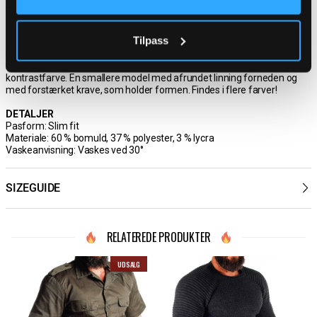
automatisk en rabat der modsvarer prisen på den billigste skjorte.
Du kan også kombinere dette tilbud med Cassian skjorten!
Tilpass
Mørkegrå skjorte i en slim fit-model fra Rusty Neal
Bomuldsskjorte i en bekvem model, som er noget stretchig. Mørkegrå
base med knapper, indvendig krave og enderne af ærmerne i en
kontrastfarve. En smallere model med afrundet linning forneden og
med forstærket krave, som holder formen. Findes i flere farver!
DETALJER
Pasform: Slim fit
Materiale: 60 % bomuld, 37 % polyester, 3 % lycra
Vaskeanvisning: Vaskes ved 30°
SIZEGUIDE
RELATEREDE PRODUKTER
UDSALG