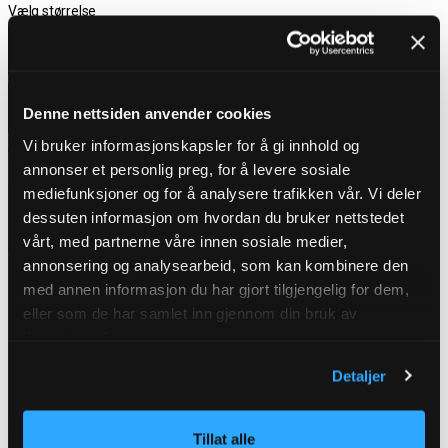
Vælg størrelse
S
M
L
XL
2XL
3XL
4XL
5XL
6XL
Denne nettsiden anvender cookies
Vi bruker informasjonskapsler for å gi innhold og
På lager
annonser et personlig preg, for å levere sosiale
mediefunksjoner og for å analysere trafikken vår. Vi deler
Gratis fragt ved køb over 700 kr
dessuten informasjon om hvordan du bruker nettstedet
Vælg størrelse
30 dages åbent køb
vårt, med partnerne våre innen sosiale medier,
Hurtig levering 3 – 5 dage
annonsering og analysearbeid, som kan kombinere den
Gratis fragt ved køb over 700 kr
med annen informasjon du har gjort tilgjengelig for dem,
eller som de har samlet inn gjennom din bruk av
tjenestene deres.
Detaljer
PRODUKTBESKRIVELSE
3 for 2. Bland de forskellige farver, skjorterne har og læg dem i din
Tillat alle
indkøbskurv. Hvis du klikker 3 stykker ind i indkøbskurven får du