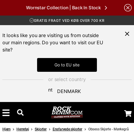
GRATIS FRAGT VED KØB OVER 700 KR
Wornstar Collection | Back In Stock
30 DAGES ÅBENT KØB
Brands
HURTIG LEVERING 3 – 5 DAGE
GRATIS FRAGT VED KØB OVER 700 KR
It looks like you are visiting us from outside
our main regions. Do you want to visit our EU
site?
Go to EU site
or select country
DENMARK
Hjem
Herretøj
Skjorter
Ensfarvede skjorter
Obsess Skjorte - Mørkegrå