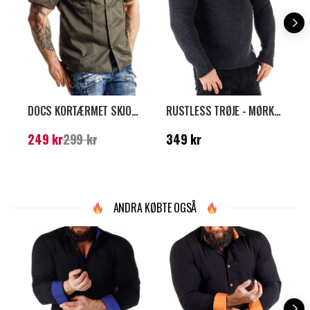
DOCS KORTÆRMET SKJORTE - GRØN
RUSTLESS TRØJE - MØRKEGRÅ
I
Nuværende pris
:
249
Pris
:
349 kr
N
249 kr
299 kr
349 kr
1
kr
Tidligere pris
:
299 kr
k
ANDRA KØBTE OGSÅ