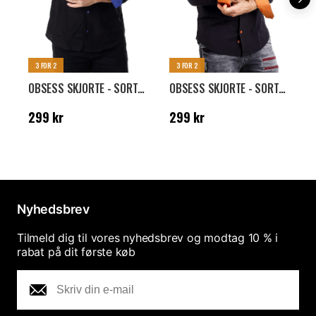
3 FOR 2
3 FOR 2
OBSESS SKJORTE - SORT/KORNBLÅ
OBSESS SKJORTE - SORT/ORANGE
Pris
:
299 kr
Pris
:
299 kr
N
299 kr
299 kr
k
Nyhedsbrev
Tilmeld dig til vores nyhedsbrev og modtag 10 % i
rabat på dit første køb