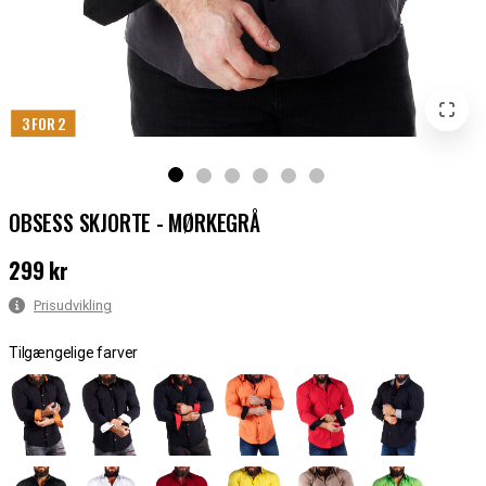
3 FOR 2
OBSESS SKJORTE - MØRKEGRÅ
299 kr
Pris
:
299 kr
Prisudvikling
Tilgængelige farver