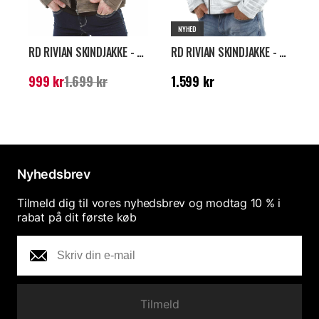
NYHED
RD RIVIAN SKINDJAKKE - TAUPE
RD RIVIAN SKINDJAKKE - HVID
Nuværende pris
:
999
Pris
:
1.599 kr
P
999 kr
1.699 kr
1.599 kr
1
kr
Tidligere pris
:
1.699 kr
Nyhedsbrev
Tilmeld dig til vores nyhedsbrev og modtag 10 % i
rabat på dit første køb
Tilmeld