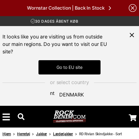
Wornstar Collection | Back In Stock
Brands
GRATIS FRAGT VED KØB OVER 700 KR
30 DAGES ÅBENT KØB
HURTIG LEVERING 3 – 5 DAGE
GRATIS FRAGT VED KØB OVER 700 KR
It looks like you are visiting us from outside
our main regions. Do you want to visit our EU
site?
Go to EU site
or select country
DENMARK
Hjem
Herretøj
Jakker
Læderjakker
RD Rivian Skindjakke - Sort