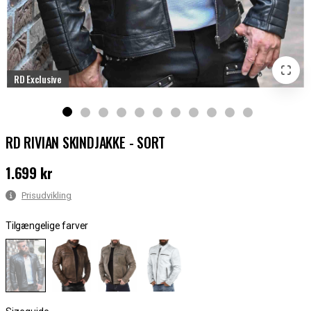
RD Exclusive
RD RIVIAN SKINDJAKKE - SORT
1.699 kr
Pris
:
1.699 kr
Prisudvikling
Tilgængelige farver