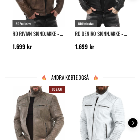
RD Exclusive
RD Exclusive
RD RIVIAN SKINDJAKKE - BRUN
RD DENIRO SKINNJAKKE - SORT
Pris
:
1.699 kr
Pris
:
1.699 kr
P
1.699 kr
1.699 kr
1
ANDRA KØBTE OGSÅ
UDSALG