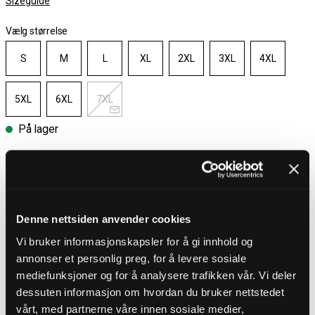
Sizeguide
Vælg størrelse
S
M
L
XL
2XL
3XL
4XL
5XL
6XL
7XL
På lager
Vælg størrelse
Gratis fragt ved køb over 700 kr
30 dages åbent køb
Denne nettsiden anvender cookies
Hurtig levering 3 – 5 dage
Vi bruker informasjonskapsler for å gi innhold og
Gratis fragt ved køb over 700 kr
annonser et personlig preg, for å levere sosiale
mediefunksjoner og for å analysere trafikken vår. Vi deler
dessuten informasjon om hvordan du bruker nettstedet
PRODUKTBESKRIVELSE
vårt, med partnerne våre innen sosiale medier,