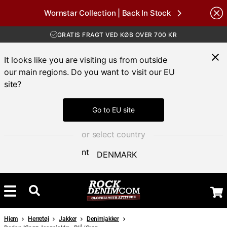
GRATIS FRAGT VED KØB OVER 700 KR
Wornstar Collection | Back In Stock
30 DAGES ÅBENT KØB
Brands
HURTIG LEVERING 3 – 5 DAGE
GRATIS FRAGT VED KØB OVER 700 KR
It looks like you are visiting us from outside
our main regions. Do you want to visit our EU
site?
Go to EU site
or select country
DENMARK
Hjem
Herretøj
Jakker
Denimjakker