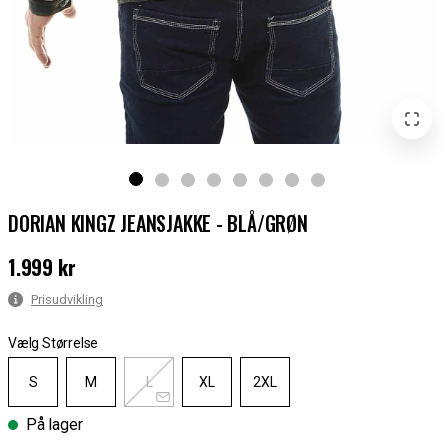
DORIAN KINGZ JEANSJAKKE - BLÅ/GRØN
1.999 kr
Pris
:
1.999 kr
Prisudvikling
Vælg Størrelse
S
M
L
XL
2XL
På lager