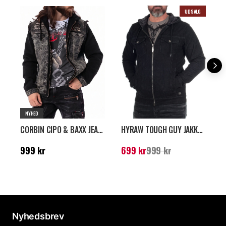
UDSALG
NYHED
CORBIN CIPO & BAXX JEANSJAKKE - MØRKEGRÅ
HYRAW TOUGH GUY JAKKE - SORT
Pris
:
999 kr
Nuværende pris
:
699
P
999 kr
699 kr
999 kr
1
kr
Tidligere pris
:
999 kr
V
Nyhedsbrev