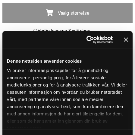
Vælg størrelse
Gratis fragt ved køb over 700 kr
30 dages åbent køb
Hurtig levering 3 – 5 dage
Gratis fragt ved køb over 700 kr
Denne nettsiden anvender cookies
PRODUKTBESKRIVELSE
Vi bruker informasjonskapsler for å gi innhold og
Tøff denimjakke fra Kingz
annonser et personlig preg, for å levere sosiale
En denimjakke med attitude, skabt til at skille sig ud. Den blågrønne
mediefunksjoner og for å analysere trafikken vår. Vi deler
nuance giver et unikt look, mens rå detaljer som nitter, remme og
lynlåse forstærker den rebelske følelse. Designet med knaplukning,
dessuten informasjon om hvordan du bruker nettstedet
krave og justerbare ærmeafslutninger med knap.
vårt, med partnerne våre innen sosiale medier,
DETALJER
annonsering og analysearbeid, som kan kombinere den
Pasform: Regular fit
med annen informasjon du har gjort tilgjengelig for dem,
Materiale: 97 % bomuld, 5 % elastan
eller som de har samlet inn gjennom din bruk av
Vaskeanvisning: 30°
tjenestene deres.