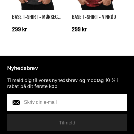
BASE T-SHIRT - MØRKEGRÅ
BASE T-SHIRT - VINRØD
Pris
:
299 kr
Pris
:
299 kr
N
299 kr
299 kr
k
Nyhedsbrev
Tilmeld dig til vores nyhedsbrev og modtag 10 % i
rabat på dit første køb
Tilmeld