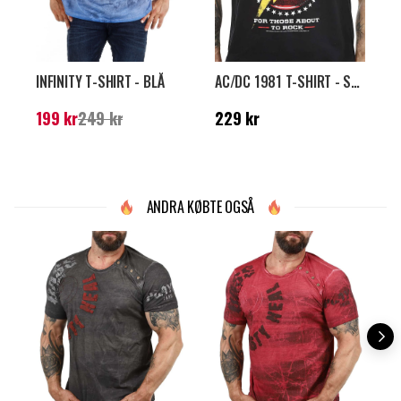
INFINITY T-SHIRT - BLÅ
AC/DC 1981 T-SHIRT - SORT
Nuværende pris
:
199
Pris
:
229 kr
N
199 kr
249 kr
229 kr
1
kr
Tidligere pris
:
249 kr
k
ANDRA KØBTE OGSÅ