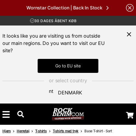
Wornstar Collection | Back In Stock
Brands
GRATIS FRAGT VED KØB OVER 700 KR
30 DAGES ÅBENT KØB
HURTIG LEVERING 3 – 5 DAGE
GRATIS FRAGT VED KØB OVER 700 KR
It looks like you are visiting us from outside
our main regions. Do you want to visit our EU
site?
Go to EU site
or select country
DENMARK
Hjem
Herretøj
T-shirts
T-shirts med tryk
Base T-shirt - Sort