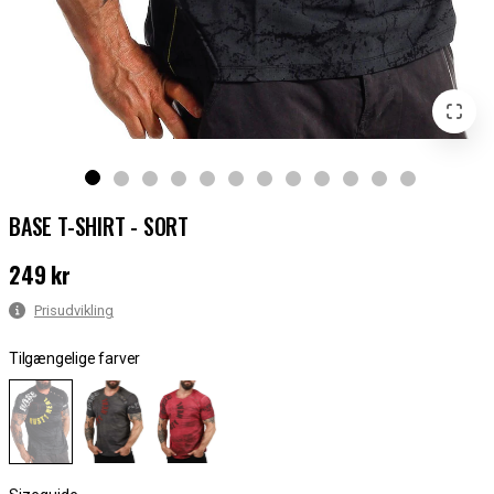
BASE T-SHIRT - SORT
249 kr
Pris
:
249 kr
Prisudvikling
Tilgængelige farver