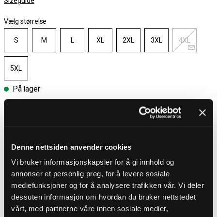
Sizeguide
Vælg størrelse
S
M
L
XL
2XL
3XL
4XL
5XL
På lager
Vælg størrelse
Gratis fragt ved køb over 700 kr
Denne nettsiden anvender cookies
30 dages åbent køb
Hurtig levering 3 – 5 dage
Vi bruker informasjonskapsler for å gi innhold og
Gratis fragt ved køb over 700 kr
annonser et personlig preg, for å levere sosiale
mediefunksjoner og for å analysere trafikken vår. Vi deler
dessuten informasjon om hvordan du bruker nettstedet
PRODUKTBESKRIVELSE
vårt, med partnerne våre innen sosiale medier,