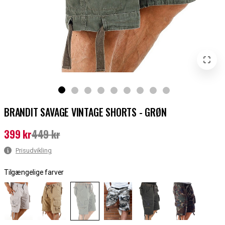
BRANDIT SAVAGE VINTAGE SHORTS - GRØN
399 kr
449 kr
Nuværende pris
:
399 kr
Tidligere pris
:
449 kr
Prisudvikling
Tilgængelige farver