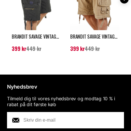
BRANDIT SAVAGE VINTAGE SHORTS - MØRKEGRÅ
BRANDIT SAVAGE VINTAGE SHORTS - BEIGE
Nuværende pris
:
399
Nuværende pris
:
399
N
399 kr
449 kr
399 kr
449 kr
kr
Tidligere pris
:
449 kr
kr
Tidligere pris
:
449 kr
k
Nyhedsbrev
Tilmeld dig til vores nyhedsbrev og modtag 10 % i
rabat på dit første køb