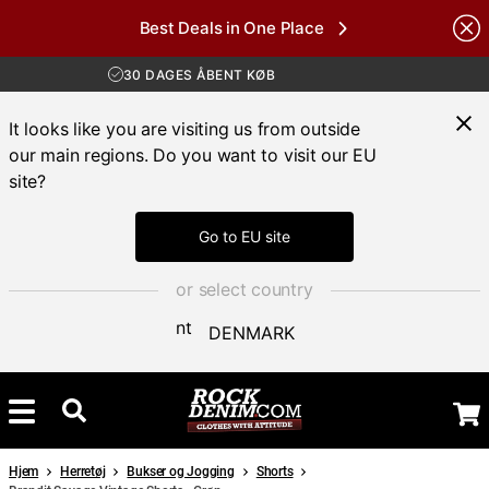
Best Deals in One Place
GRATIS FRAGT VED KØB OVER 700 KR
Brands
30 DAGES ÅBENT KØB
HURTIG LEVERING 3 – 5 DAGE
GRATIS FRAGT VED KØB OVER 700 KR
It looks like you are visiting us from outside
our main regions. Do you want to visit our EU
site?
Go to EU site
or select country
DENMARK
Hjem
Herretøj
Bukser og Jogging
Shorts