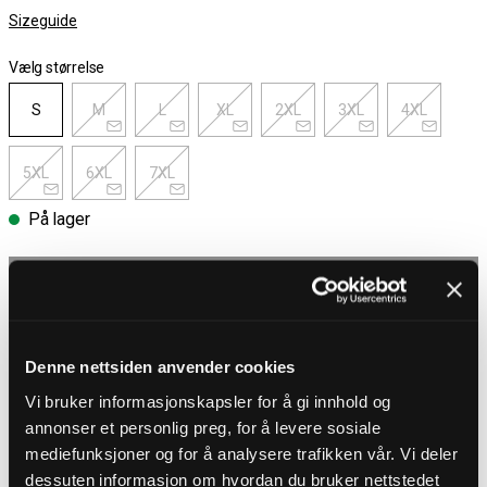
Sizeguide
Vælg størrelse
S
M
L
XL
2XL
3XL
4XL
5XL
6XL
7XL
På lager
Vælg størrelse
Gratis fragt ved køb over 700 kr
30 dages åbent køb
Denne nettsiden anvender cookies
Hurtig levering 3 – 5 dage
Gratis fragt ved køb over 700 kr
Vi bruker informasjonskapsler for å gi innhold og
annonser et personlig preg, for å levere sosiale
mediefunksjoner og for å analysere trafikken vår. Vi deler
PRODUKTBESKRIVELSE
dessuten informasjon om hvordan du bruker nettstedet