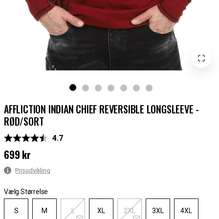
AFFLICTION INDIAN CHIEF REVERSIBLE LONGSLEEVE -
RØD/SORT
Gennemsnitlig vurdering:
4.7
699 kr
Pris
:
699 kr
Prisudvikling
Vælg Størrelse
S
M
L
XL
2XL
3XL
4XL