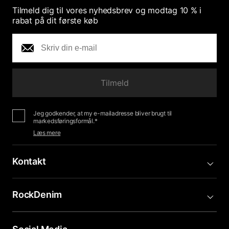
t
s
Tilmeld dig til vores nyhedsbrev og modtag 10 % i
a
e
rabat på dit første køb
t
f
m
e
5
m
m
s
e
m
t
r
e
j
r
Tilmeld
e
r
Jeg godkender, at my e-mailadresse bliver brugt til
n
markedsføringsformål.*
e
Læs mere
r
Kontakt
RockDenim