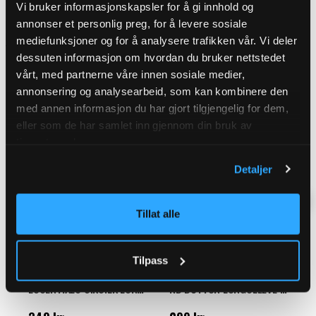
Vi bruker informasjonskapsler for å gi innhold og
DETALJER
annonser et personlig preg, for å levere sosiale
Pasform: Regular fit
Materiale: 100 % bomuld
mediefunksjoner og for å analysere trafikken vår. Vi deler
Vaskeanvisning: 30°C (skånsom vask)
dessuten informasjon om hvordan du bruker nettstedet
vårt, med partnerne våre innen sosiale medier,
annonsering og analysearbeid, som kan kombinere den
RELATEREDE PRODUKTER
med annen informasjon du har gjort tilgjengelig for dem,
eller som de har samlet inn gjennom din bruk av
tjenestene deres.
Detaljer
Tillat alle
Tilpass
ESSENTIALS SIKSILK LONGSLEEVE - SORT
RD BUTTON LONGSLEEVE - HVID