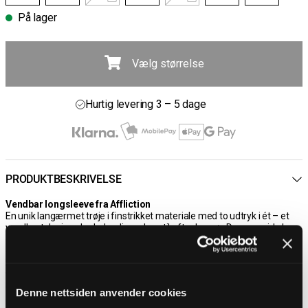
På lager
Vælg størrelse
Gratis fragt ved køb over 700 kr
30 dages åbent køb
Hurtig levering 3 – 5 dage
Gratis fragt ved køb over 700 kr
PRODUKTBESKRIVELSE
Vendbar longsleeve fra Affliction
En unik langærmet trøje i finstrikket materiale med to udtryk i ét – et
vendbart design, der lader dig vælge stil efter humør. Den ene side har
en dyb rød base med detaljerede dødningehoveder, ornamenter og et
gotisk Affliction-logo. Den anden side går i mørkere nuancer med et
kraftfuldt frontmotiv og matchende rygdetaljer. Rå sømme og en
vasket finish forstærker den ikoniske rockfornemmelse. Perfekt til dig,
der vil have maksimal variation uden at gå på kompromis med
Denne nettsiden anvender cookies
attituden!