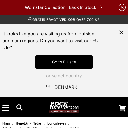
GRATIS FRAGT VED KØB OVER 700 KR
Wornstar Collection | Back In Stock
30 DAGES ÅBENT KØB
Brands
HURTIG LEVERING 3 – 5 DAGE
GRATIS FRAGT VED KØB OVER 700 KR
It looks like you are visiting us from outside
our main regions. Do you want to visit our EU
site?
Go to EU site
or select country
DENMARK
Hjem
Herretøj
Trøjer
Longsleeves