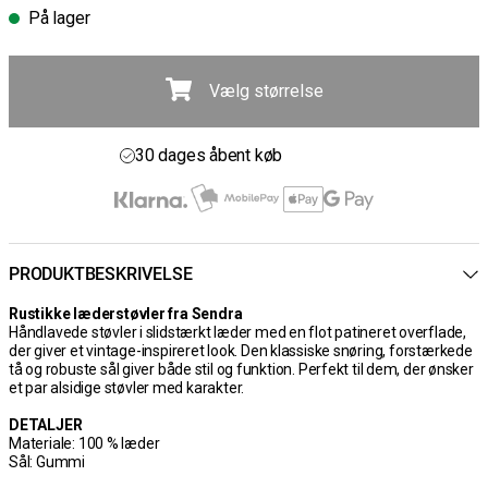
På lager
Vælg størrelse
Gratis fragt ved køb over 700 kr
30 dages åbent køb
Hurtig levering 3 – 5 dage
Gratis fragt ved køb over 700 kr
PRODUKTBESKRIVELSE
Rustikke læderstøvler fra Sendra
Håndlavede støvler i slidstærkt læder med en flot patineret overflade,
der giver et vintage-inspireret look. Den klassiske snøring, forstærkede
tå og robuste sål giver både stil og funktion. Perfekt til dem, der ønsker
et par alsidige støvler med karakter.
DETALJER
Materiale: 100 % læder
Sål: Gummi