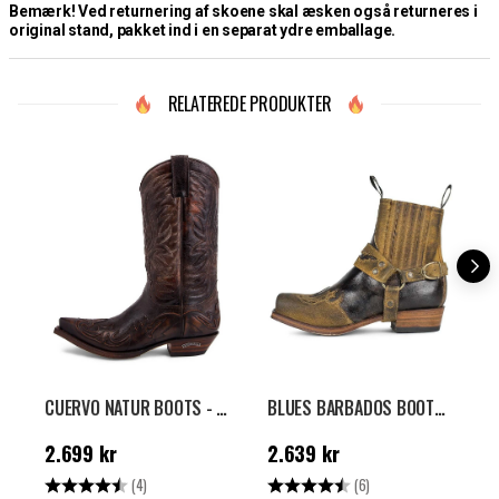
Bemærk! Ved returnering af skoene skal æsken også returneres i
original stand, pakket ind i en separat ydre emballage.
RELATEREDE PRODUKTER
CUERVO NATUR BOOTS - BRUN
BLUES BARBADOS BOOTS - BRUN
M
Pris
:
2.699 kr
Pris
:
2.639 kr
P
2.699 kr
2.639 kr
1
Vurdering:
4.8 ud af 5 stjerner
Vurdering:
4.7 ud af 5 stjerne
V
(4)
(6)