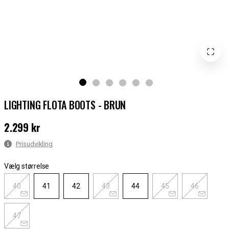
LIGHTING FLOTA BOOTS - BRUN
2.299 kr
Pris
:
2.299 kr
Prisudvikling
Vælg størrelse
40
41
42
43
44
45
46
47