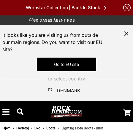
Wornstar Collection | Back In Stock
Brands
GRATIS FRAGT VED KØB OVER 700 KR
30 DAGES ÅBENT KØB
HURTIG LEVERING 3 – 5 DAGE
GRATIS FRAGT VED KØB OVER 700 KR
It looks like you are visiting us from outside
our main regions. Do you want to visit our EU
site?
Go to EU site
or select country
DENMARK
Hjem
Herretøj
Sko
Boots
Lighting Flota Boots - Brun