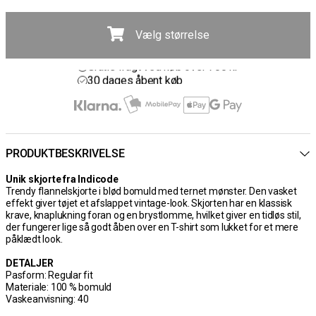
Vælg størrelse
Gratis fragt ved køb over 700 kr
30 dages åbent køb
Hurtig levering 3 – 5 dage
Gratis fragt ved køb over 700 kr
PRODUKTBESKRIVELSE
Unik skjorte fra Indicode
Trendy flannelskjorte i blød bomuld med ternet mønster. Den vasket
effekt giver tøjet et afslappet vintage-look. Skjorten har en klassisk
krave, knaplukning foran og en brystlomme, hvilket giver en tidløs stil,
der fungerer lige så godt åben over en T-shirt som lukket for et mere
påklædt look.
DETALJER
Pasform: Regular fit
Materiale: 100 % bomuld
Vaskeanvisning: 40