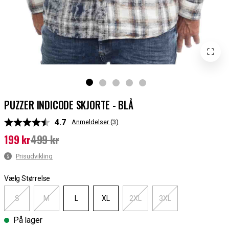
PUZZER INDICODE SKJORTE - BLÅ
Gennemsnitlig vurdering:
4.7
Anmeldelser (
3
)
199 kr
499 kr
Nuværende pris
:
199 kr
Tidligere pris
:
499 kr
Prisudvikling
Vælg Størrelse
S
M
L
XL
2XL
3XL
På lager