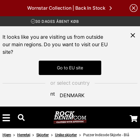
Wornstar Collection | Back In Stock
Brands
GRATIS FRAGT VED KØB OVER 700 KR
30 DAGES ÅBENT KØB
HURTIG LEVERING 3 – 5 DAGE
GRATIS FRAGT VED KØB OVER 700 KR
It looks like you are visiting us from outside
our main regions. Do you want to visit our EU
site?
Go to EU site
or select country
DENMARK
Hjem
Herretøj
Skjorter
Unike skjorter
Puzzer Indicode Skjorte - Blå