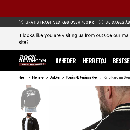
GRATIS FRAGT VED KØB OVER 700 KR
30 DAGES Å
It looks like you are visiting us from outside our ma
site?
NYHEDER
HERRETØJ
BESTSE
Hjem
Herretøj
Jakker
Forårs/Efterårsjakker
King Kerosin Bonn