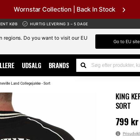
Wornstar Collection | Back In Stock
BENT KØB
HURTIG LEVERING 3 – 5 DAGE
in regions. Do you want to visit our EU
Go to EU site
LLERE
UDSALG
BRANDS
eville Land Collegejakke - Sort
KING KE
SORT
799 kr
Pris
:
799 kr
Prisudvikl