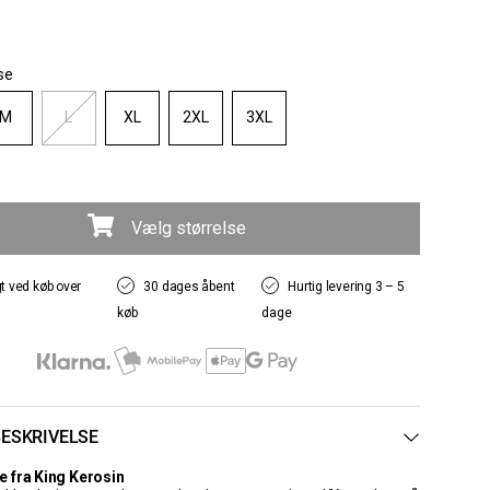
se
M
L
XL
2XL
3XL
Vælg størrelse
gt ved køb over
30 dages åbent
Hurtig levering 3 – 5
køb
dage
ESKRIVELSE
e fra King Kerosin