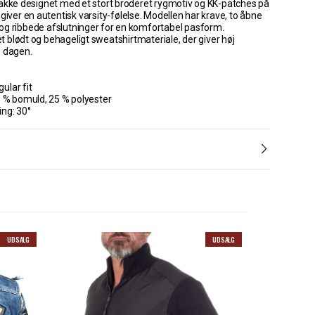
jakke designet med et stort broderet rygmotiv og KK-patches på
giver en autentisk varsity-følelse. Modellen har krave, to åbne
g ribbede afslutninger for en komfortabel pasform.
 et blødt og behageligt sweatshirtmateriale, der giver høj
 dagen.
ular fit
5 % bomuld, 25 % polyester
ng: 30°
UDSALG
UDSALG