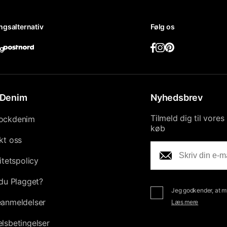
ngsalternativ
Følg os
Denim
Nyhedsbrev
Tilmeld dig til vore
ockdenim
køb
kt oss
itetspolicy
du Plagget?
Jeg godkender, at my
anmeldelser
Læs mere
lsbetingelser