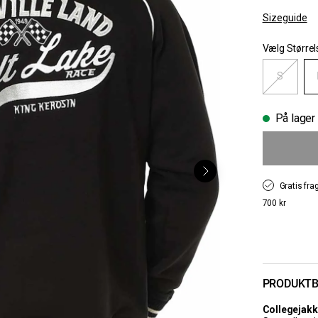
Sizeguide
Vælg Størrel
S
På lager
Gratis fra
700 kr
PRODUKTB
Collegejakk