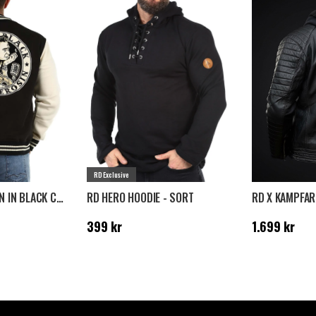
RD Exclusive
KING KEROSIN MAN IN BLACK COLLEGEJAKKE - SORT
RD HERO HOODIE - SORT
Pris
:
399 kr
Pris
:
1.699 kr
399 kr
1.699 kr