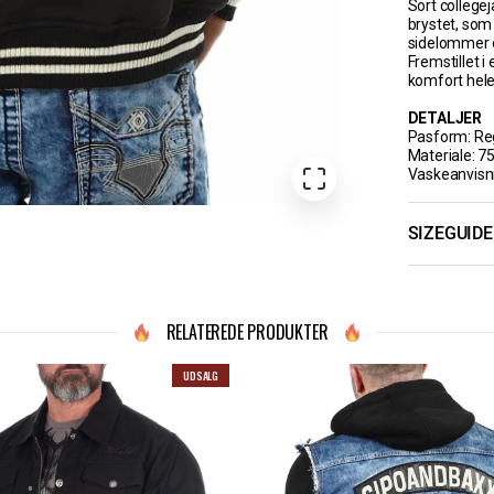
Sort college
brystet, som 
sidelommer o
Fremstillet i
komfort hele
DETALJER
Pasform: Reg
Materiale: 7
Vaskeanvisni
SIZEGUIDE
RELATEREDE PRODUKTER
UDSALG