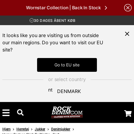
Wornstar Collection | Back In Stock
GRATIS FRAGT VED KØB OVER 700 KR
Brands
30 DAGES ÅBENT KØB
HURTIG LEVERING 3 – 5 DAGE
GRATIS FRAGT VED KØB OVER 700 KR
It looks like you are visiting us from outside
our main regions. Do you want to visit our EU
site?
Go to EU site
or select country
DENMARK
Hjem
Herretøj
Jakker
Denimjakker