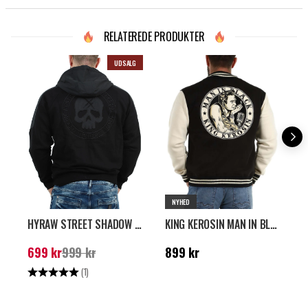
RELATEREDE PRODUKTER
UDSALG
NYHED
HYRAW STREET SHADOW JAKKE - SORT
KING KEROSIN MAN IN BLACK COLLEGEJAKKE - SORT
Nuværende pris
:
699
Pris
:
899 kr
P
699 kr
999 kr
899 kr
kr
Tidligere pris
:
999 kr
Vurdering:
5.0 ud af 5 stjerner
V
(1)