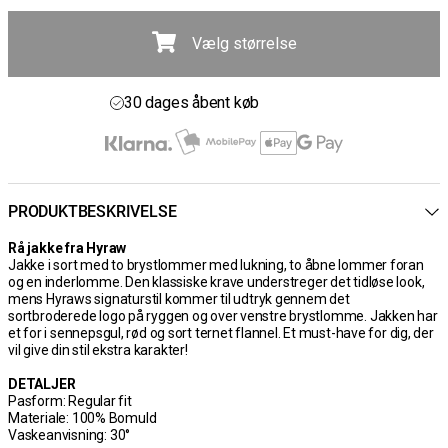
Vælg størrelse
Gratis fragt ved køb over 700 kr
30 dages åbent køb
Hurtig levering 3 – 5 dage
Gratis fragt ved køb over 700 kr
PRODUKTBESKRIVELSE
Rå jakke fra Hyraw
Jakke i sort med to brystlommer med lukning, to åbne lommer foran
og en inderlomme. Den klassiske krave understreger det tidløse look,
mens Hyraws signaturstil kommer til udtryk gennem det
sortbroderede logo på ryggen og over venstre brystlomme. Jakken har
et for i sennepsgul, rød og sort ternet flannel. Et must-have for dig, der
vil give din stil ekstra karakter!
DETALJER
Pasform: Regular fit
Materiale: 100% Bomuld
Vaskeanvisning: 30°