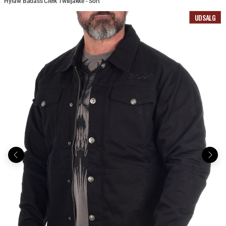
Hyraw Badass Clerk Twilljakke - Sort
UDSALG